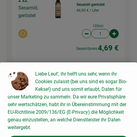
2 EL
Sesamöl geröstet
Sesamöl,
46,90 € /
Liter
geröstet
100ml
Auswahl ändern
Artikelanzahl verringer
Artikelanz
4,69 €
Gesamtpreis:
Liebe Leut', ihr helft uns sehr, wenn ihr
Du hast sicher:
Cookies zulasst (bei uns sind es sogar Bio-
Kekse!) und uns somit erlaubt, Daten für
unser Marketing zu sammeln. Da wir eure Privatsphäre
sehr wertschätzen, habt ihr in Übereinstimmung mit der
1 Stk
Zwiebeln, gelb
EU-Richtlinie 2009/136/EG (E-Privacy) die Möglichkeit
4,15 € /
kg
Zwiebel
genau einzustellen, an welche Dienstleister ihr Daten
weitergebt.
kg