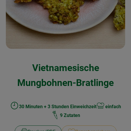
Kochen & Backen
Naturkost
Drogerie
Über uns
Vietnamesische
Blog
Rezepte
Mungbohnen-Bratlinge
Nützliches
Veranstaltungen
30 Minuten + 3 Stunden Einweichzeit
einfach
Zubreitungszeit:
Schwierigkeit:
9 Zutaten