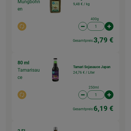
Mungbohn
9,48 € /
kg
en
400g
Auswahl ändern
Artikelanzahl verringer
Artikelanz
3,79 €
Gesamtpreis:
80 ml
Tamari Sojasauce Japan
Tamarisau
24,76 € /
Liter
ce
250ml
Auswahl ändern
Artikelanzahl verringer
Artikelanz
6,19 €
Gesamtpreis: