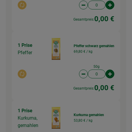
Auswahl ändern
Artikelanzahl verringer
Artikelanz
0,00 €
Gesamtpreis:
1 Prise
Pfeffer schwarz gemahlen
69,80 € /
kg
Pfeffer
50g
Auswahl ändern
Artikelanzahl verringer
Artikelanz
0,00 €
Gesamtpreis:
1 Prise
Kurkuma gemahlen
Kurkuma,
53,80 € /
kg
gemahlen