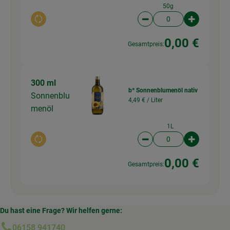
50g
Auswahl ändern
Artikelanzahl verringer
Artikelanz
0,00 €
Gesamtpreis:
300 ml
b* Sonnenblumenöl nativ
Sonnenblu
4,49 € /
Liter
menöl
1L
Auswahl ändern
Artikelanzahl verringer
Artikelanz
0,00 €
Gesamtpreis:
Du hast eine Frage? Wir helfen gerne:
06158 941740