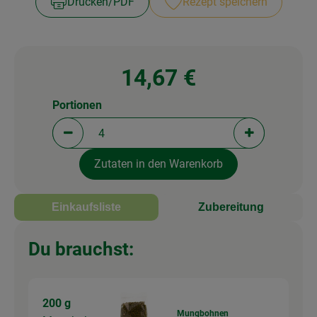
Drucken​/​PDF
Rezept speichern
14,67 €
Portionen
Portionen verringern (aktuell 4 Portionen ausgewä
Portionen erh
Zutaten in den Warenkorb
Einkaufsliste
Zubereitung
Du brauchst:
200 g
Mungbohnen