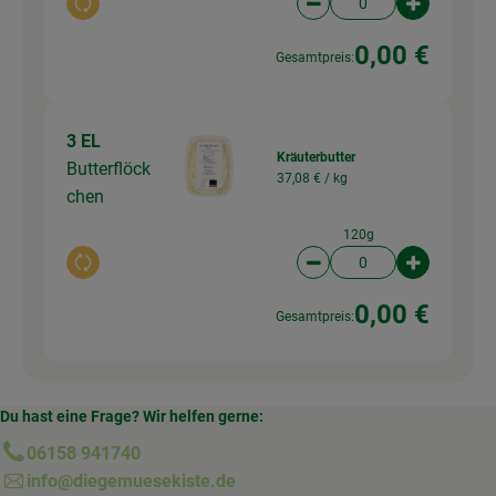
Auswahl ändern
Artikelanzahl verringer
Artikelanz
0,00 €
Gesamtpreis:
3 EL
Kräuterbutter
Butterflöck
37,08 € /
kg
chen
120g
Auswahl ändern
Artikelanzahl verringer
Artikelanz
0,00 €
Gesamtpreis:
Du hast eine Frage? Wir helfen gerne:
06158 941740
info@diegemuesekiste.de