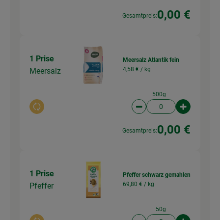
0,00 €
Gesamtpreis:
1 Prise
Meersalz Atlantik fein
4,58 € /
kg
Meersalz
500g
Auswahl ändern
Artikelanzahl verringer
Artikelanz
0,00 €
Gesamtpreis:
1 Prise
Pfeffer schwarz gemahlen
69,80 € /
kg
Pfeffer
50g