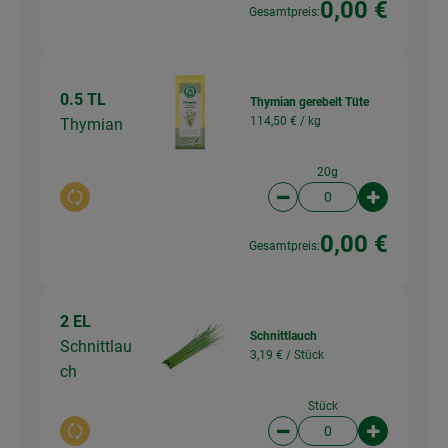
0,00 €
Gesamtpreis:
0.5 TL
Thymian gerebelt Tüte
114,50 € /
kg
Thymian
20g
Auswahl ändern
Artikelanzahl verringer
Artikelanz
0,00 €
Gesamtpreis:
2 EL
Schnittlauch
Schnittlau
3,19 € /
Stück
ch
Stück
Auswahl ändern
Artikelanzahl verringer
Artikelanz