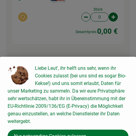
Stück
Auswahl ändern
Artikelanzahl verringer
Artikelanz
0,00 €
Gesamtpreis:
Du hast sicher:
Liebe Leut', ihr helft uns sehr, wenn ihr
Cookies zulasst (bei uns sind es sogar Bio-
Kekse!) und uns somit erlaubt, Daten für
200 ml
b* Gemüsefond
unser Marketing zu sammeln. Da wir eure Privatsphäre
Gemüsebr
10,73 € /
Liter
sehr wertschätzen, habt ihr in Übereinstimmung mit der
ühe
EU-Richtlinie 2009/136/EG (E-Privacy) die Möglichkeit
400ml
genau einzustellen, an welche Dienstleister ihr Daten
Auswahl ändern
Artikelanzahl verringer
Artikelanz
weitergebt.
0,00 €
Gesamtpreis: