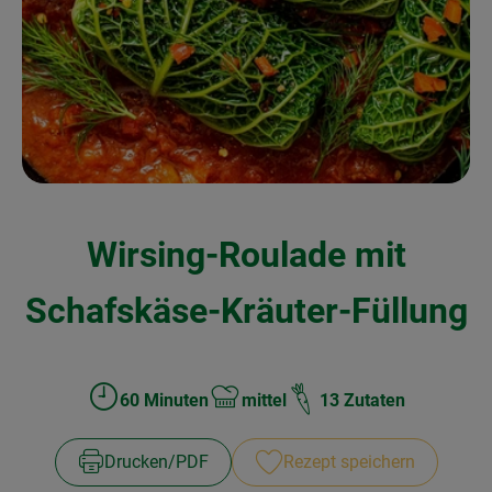
Kochen & Backen
Naturkost
Drogerie
Über uns
Wirsing-Roulade mit
Blog
Rezepte
Schafskäse-Kräuter-Füllung
Nützliches
Veranstaltungen
60 Minuten
mittel
13 Zutaten
Zubreitungszeit:
Schwierigkeit:
Drucken​/​PDF
Rezept speichern