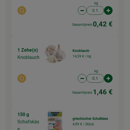
kg
Auswahl ändern
Artikelanzahl verringer
Artikelanz
0,42 €
Gesamtpreis:
1 Zehe(n)
Knoblauch
14,59 € /
kg
Knoblauch
kg
Auswahl ändern
Artikelanzahl verringer
Artikelanz
1,46 €
Gesamtpreis:
150 g
griechischer Schafkäse
Schafskäs
4,99 € /
Stück
e