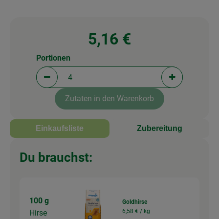
5,16 €
Portionen
Portionen verringern (aktuell 4 Portionen ausgewä
Portionen erh
Zutaten in den Warenkorb
Einkaufsliste
Zubereitung
Du brauchst:
100 g
Goldhirse
6,58 € /
kg
Hirse