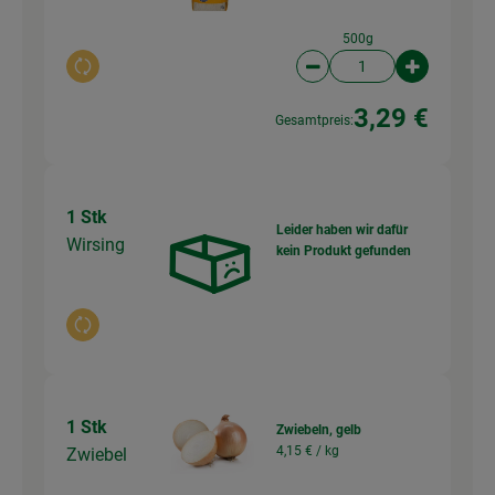
500g
Auswahl ändern
Artikelanzahl verringer
Artikelanz
3,29 €
Gesamtpreis:
1 Stk
Leider haben wir dafür
Wirsing
kein Produkt gefunden
Auswahl ändern
1 Stk
Zwiebeln, gelb
4,15 € /
kg
Zwiebel