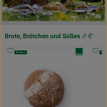
Brote, Brötchen und Süßes
🥖🥐
nd:
, Verband:
Produkt zu Favouriten hinzufügen
Produk
regional
regi