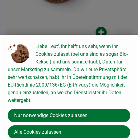
dukt zum Warenkorb hinzufügen
Produkt zum War
Liebe Leut', ihr helft uns sehr, wenn ihr
4,99 €
4,94 €
/ Stück
/
, Preis:
, Preis:
Cookies zulasst (bei uns sind es sogar Bio-
Roggenbrot, 1 kg
Sonnenblu
Kekse!) und uns somit erlaubt, Daten für
, Referenzpreis:
,
Deutschland
4,99 €
/ kg
Deutschland
, Herkunft:
, Herkunft:
unser Marketing zu sammeln. Da wir eure Privatsphäre
sehr wertschätzen, habt ihr in Übereinstimmung mit der
Lerne uns und unsere Geschichte
EU-Richtlinie 2009/136/EG (E-Privacy) die Möglichkeit
genau einzustellen, an welche Dienstleister ihr Daten
noch besser kennen! 🤩
weitergebt.
In unserem Blog erfährst du alles über unsere
Nur notwendige Cookies zulassen
Gründung im Jahr 1995 und unsere Entwicklung
in den letzten 30 Jahren.
Alle Cookies zulassen