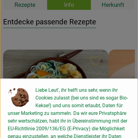
Rezepte
Info
Herkunft
Entdecke passende Rezepte
Rezept zu Favour
Liebe Leut', ihr helft uns sehr, wenn ihr
Cookies zulasst (bei uns sind es sogar Bio-
Kekse!) und uns somit erlaubt, Daten für
unser Marketing zu sammeln. Da wir eure Privatsphäre
sehr wertschätzen, habt ihr in Übereinstimmung mit der
EU-Richtlinie 2009/136/EG (E-Privacy) die Möglichkeit
Ramen mit Chili-Hähnchen
Sushi mit
genau einzustellen, an welche Dienstleister ihr Daten