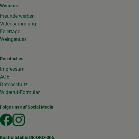
Weiteres
Freunde werben
Videosammlung
Feiertage
Weingenuss
Rechtliches
Impressum
AGB
Datenschutz
Widerruf-Formular
Folge uns auf Social Media:
Externer Link zu https://www.facebook.com/Gemuesekist
Externer Link zu https://www.instagram.com/die_g
Kontrollstelle: DE-ÖKO-006