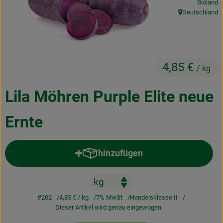
Bioland
Kochen & Backen
Deutschland
, Herkunft:
Naturkost
Drogerie
4,85 €
/ kg
Über uns
Lila Möhren Purple Elite neue
Blog
Ernte
Rezepte
hinzufügen
Nützliches
Produkt zum Warenkorb hinzufü
Veranstaltungen
#202
4,85 €
/ kg
7% MwSt
Handelsklasse II
Dieser Artikel wird genau eingewogen.