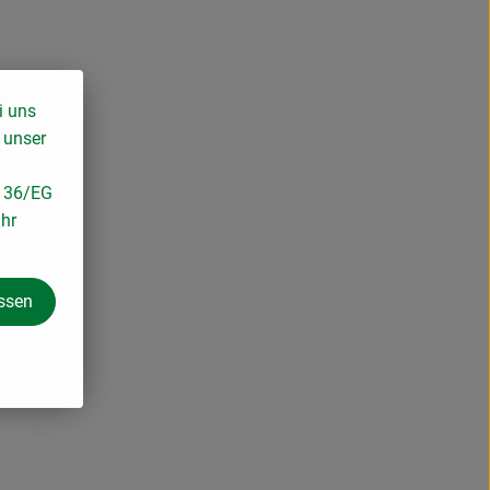
i uns
 unser
/136/EG
ihr
assen