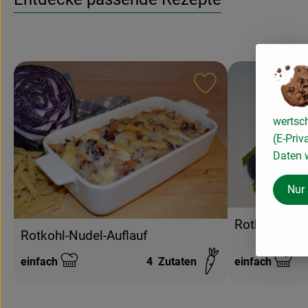
Rezept zu Favouri
wertsc
(E-Priv
Daten w
Nur
Rotkohlsalat
Rotkohl-Nudel-Auflauf
einfach
4
Zutaten
einfach
Schwierigkeit:
Schwierigkeit: