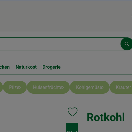
Su
cken
Naturkost
Drogerie
Pilze
Hülsenfrüchte
Kohlgemüse
Kräuter
Rotkohl
Produkt zu Favouriten hinzufüge
, Verband: