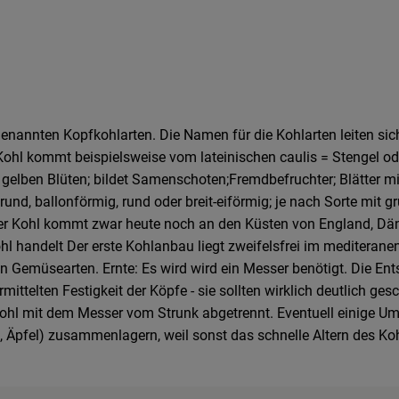
genannten Kopfkohlarten. Die Namen für die Kohlarten leiten s
hl kommt beispielsweise vom lateinischen caulis = Stengel oder 
 gelben Blüten; bildet Samenschoten;Fremdbefruchter; Blätter mi
und, ballonförmig, rund oder breit-eiförmig; je nach Sorte mit 
lder Kohl kommt zwar heute noch an den Küsten von England, Dä
hl handelt Der erste Kohlanbau liegt zweifelsfrei im mediteranen
n Gemüsearten. Ernte: Es wird wird ein Messer benötigt. Die Ent
ttelten Festigkeit der Köpfe - sie sollten wirklich deutlich ge
hl mit dem Messer vom Strunk abgetrennt. Eventuell einige Umbl
, Äpfel) zusammenlagern, weil sonst das schnelle Altern des Ko