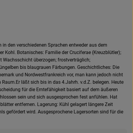
ich in den verschiedenen Sprachen entweder aus dem
Kohl. Botanisches: Familie der Cruciferae (Kreuzblütler);
t Wachsschicht überzogen; frostverträglich;
grüngelben bis blaugrauen Färbungen. Geschichtliches: Die
nemark und Nordwestfrankreich vor, man kann jedoch nicht
 Raum.Er läßt sich bis in das 4.Jahrh. v.d.Z. belegen. Heute
scheidung für die Erntefähigkeit basiert auf dem äußeren
schlossen sein und sich ausgesprochen fest anfühlen. Hat
ätter entfernen. Lagerung: Kühl gelagert längere Zeit
hls gefördert wird. Ausgesprochene Lagersorten sind für die