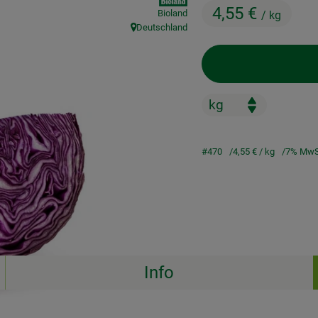
4,55 €
Bioland
/ kg
Deutschland
, Herkunft:
#470
4,55 €
/ kg
7% MwS
Info