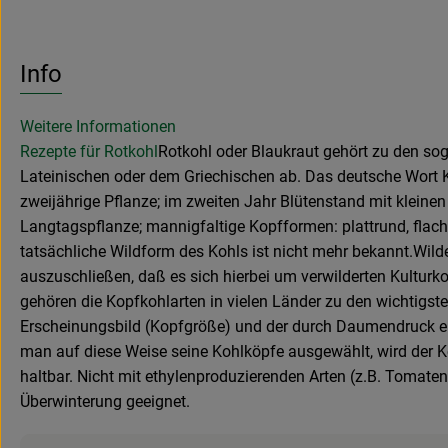
Info
Weitere Informationen
Rezepte für Rotkohl
Rotkohl oder Blaukraut gehört zu den so
Lateinischen oder dem Griechischen ab. Das deutsche Wort Ko
zweijährige Pflanze; im zweiten Jahr Blütenstand mit kleinen
Langtagspflanze; mannigfaltige Kopfformen: plattrund, flachr
tatsächliche Wildform des Kohls ist nicht mehr bekannt.Wi
auszuschließen, daß es sich hierbei um verwilderten Kulturko
gehören die Kopfkohlarten in vielen Länder zu den wichtigste
Erscheinungsbild (Kopfgröße) und der durch Daumendruck ermi
man auf diese Weise seine Kohlköpfe ausgewählt, wird der Ko
haltbar. Nicht mit ethylenproduzierenden Arten (z.B. Tomaten
Überwinterung geeignet.