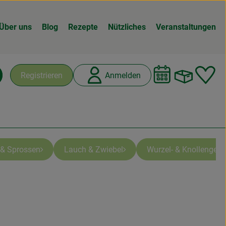
Über uns
Blog
Rezepte
Nützliches
Veranstaltungen
Warenk
L
Registrieren
Anmelden
chen
 & Sprossen
Lauch & Zwiebel
Wurzel- & Knollengem
n