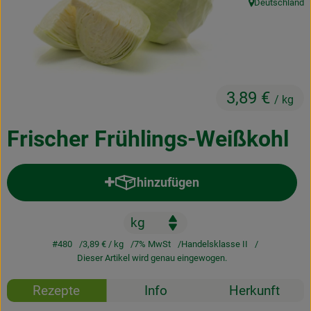
Deutschland
, Herkunft:
Kochen & Backen
Naturkost
Drogerie
3,89 €
/ kg
Über uns
Frischer Frühlings-Weißkohl
Blog
hinzufügen
Rezepte
Produkt zum Warenkorb hinzufü
Nützliches
#480
3,89 €
/ kg
7% MwSt
Handelsklasse II
Veranstaltungen
Dieser Artikel wird genau eingewogen.
Rezepte
Info
Herkunft