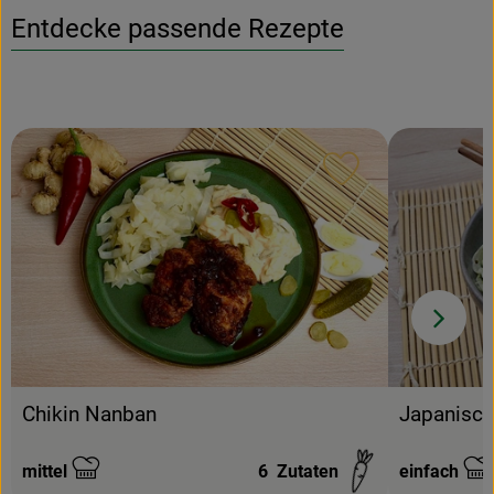
Entdecke passende Rezepte
Rezept zu Favour
Chikin Nanban
Japanisch
mittel
6
Zutaten
einfach
Schwierigkeit:
Schwierigke