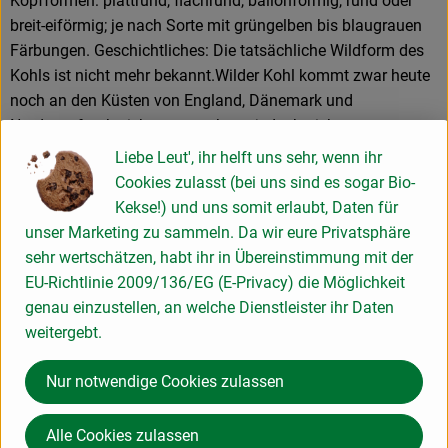
Kopfformen: plattrund, flachrund, ballonförmig, rund oder
breit-eiförmig; je nach Sorte mit grüngelben bis blaugrauen
Färbungen. Geschichtliches: Die tatsächliche Wildform des
Kohls ist nicht mehr bekannt.Wilder Kohl kommt zwar heute
noch an den Küsten von England, Dänemark und
Nordwestfrankreich vor, man kann jedoch nicht
auszuschließen, daß es sich hierbei um verwilderten
Liebe Leut', ihr helft uns sehr, wenn ihr
Kulturkohl handelt Der erste Kohlanbau liegt zweifelsfrei im
Cookies zulasst (bei uns sind es sogar Bio-
mediteranen Raum.Er läßt sich bis in das 4.Jahrh. v.d.Z.
Kekse!) und uns somit erlaubt, Daten für
belegen. Heute gehören die Kopfkohlarten in vielen Länder
unser Marketing zu sammeln. Da wir eure Privatsphäre
zu den wichtigsten Gemüsearten. Verwendung: Die
sehr wertschätzen, habt ihr in Übereinstimmung mit der
bekannteste Zubereitung von Weißkohl ist sicher das
EU-Richtlinie 2009/136/EG (E-Privacy) die Möglichkeit
Sauerkraut. Es eignet sich aber auch ausgezeichnet für
genau einzustellen, an welche Dienstleister ihr Daten
Suppen und Eintöpfe, Beilagen, Mischgemüsen, Rouladen,
weitergebt.
Aufläufe oder Salate. Ernte: Es wird wird ein Messer benötigt.
Die Entscheidung für die Erntefähigkeit basiert auf dem
Nur notwendige Cookies zulassen
äußeren Erscheinungsbild (Kopfgröße) und der durch
Daumendruck ermittelten Festigkeit der Köpfe - sie sollten
Alle Cookies zulassen