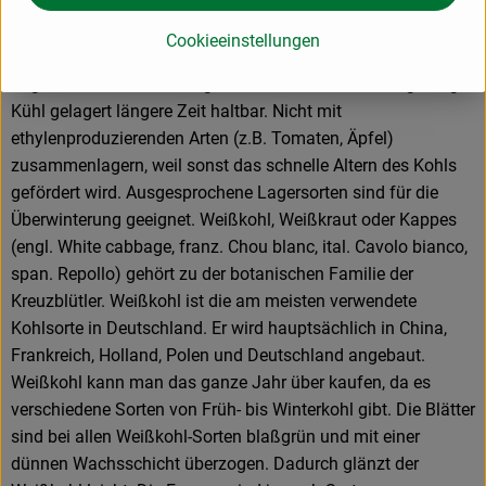
wirklich deutlich geschlossen sein und sich ausgesprochen
fest anfühlen. Hat man auf diese Weise seine Kohlköpfe
Cookieeinstellungen
ausgewählt, wird der Kohl mit dem Messer vom Strunk
abgetrennt. Eventuell einige Umblätter entfernen. Lagerung:
Kühl gelagert längere Zeit haltbar. Nicht mit
ethylenproduzierenden Arten (z.B. Tomaten, Äpfel)
zusammenlagern, weil sonst das schnelle Altern des Kohls
gefördert wird. Ausgesprochene Lagersorten sind für die
Überwinterung geeignet. Weißkohl, Weißkraut oder Kappes
(engl. White cabbage, franz. Chou blanc, ital. Cavolo bianco,
span. Repollo) gehört zu der botanischen Familie der
Kreuzblütler. Weißkohl ist die am meisten verwendete
Kohlsorte in Deutschland. Er wird hauptsächlich in China,
Frankreich, Holland, Polen und Deutschland angebaut.
Weißkohl kann man das ganze Jahr über kaufen, da es
verschiedene Sorten von Früh- bis Winterkohl gibt. Die Blätter
sind bei allen Weißkohl-Sorten blaßgrün und mit einer
dünnen Wachsschicht überzogen. Dadurch glänzt der